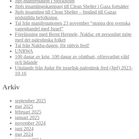
Jipf-manifestation i Stockholm
Jipfs insamlingskampanj till Clean Shelter i Gaza fortsätter
Jipfs insamling till Clean Shelter – bistånd till Gazas
nödställda befolkning.
Tal från manifestationen 23 november “stoppa den svenska
vapenhandel med Israel”
Föreläsning med Bernt Hermele, Nakba: ett personligt möte
med det palestinska folket
Tal från Nakba-dagen, för rättvis fred!
UNRWA
100 dagar av krig, 100 dagar av ofattbart, oförsvarligt våld
och lidande
Uttalande från Judar för israelisk-palestinsk fred (Jipf) 2023-
10-16
Arkiv
september 2025
maj 2025
februari 2025
januari 2025
november 2024
juni 2024
maj 2024