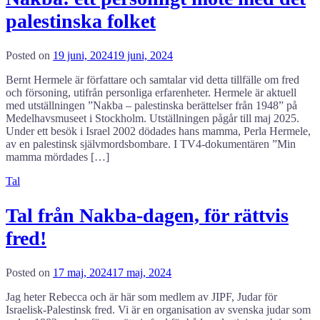
palestinska folket
Posted on
19 juni, 2024
19 juni, 2024
Bernt Hermele är författare och samtalar vid detta tillfälle om fred
och försoning, utifrån personliga erfarenheter. Hermele är aktuell
med utställningen ”Nakba – palestinska berättelser från 1948” på
Medelhavsmuseet i Stockholm. Utställningen pågår till maj 2025.
Under ett besök i Israel 2002 dödades hans mamma, Perla Hermele,
av en palestinsk självmordsbombare. I TV4-dokumentären ”Min
mamma mördades […]
Tal
Tal från Nakba-dagen, för rättvis
fred!
Posted on
17 maj, 2024
17 maj, 2024
Jag heter Rebecca och är här som medlem av JIPF, Judar för
Israelisk-Palestinsk fred. Vi är en organisation av svenska judar som