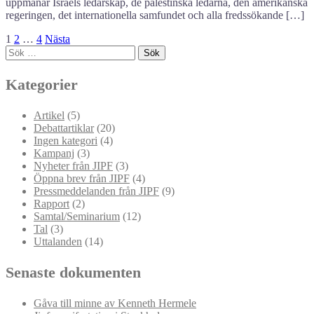
uppmanar Israels ledarskap, de palestinska ledarna, den amerikanska
regeringen, det internationella samfundet och alla fredssökande […]
Sidnumrering
1
2
…
4
Nästa
Sök
för
efter:
Kategorier
inlägg
Artikel
(5)
Debattartiklar
(20)
Ingen kategori
(4)
Kampanj
(3)
Nyheter från JIPF
(3)
Öppna brev från JIPF
(4)
Pressmeddelanden från JIPF
(9)
Rapport
(2)
Samtal/Seminarium
(12)
Tal
(3)
Uttalanden
(14)
Senaste dokumenten
Gåva till minne av Kenneth Hermele