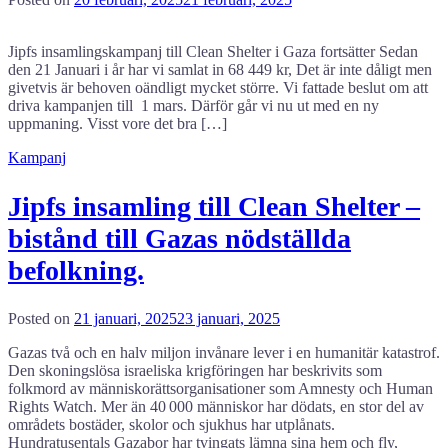
Jipfs insamlingskampanj till Clean Shelter i Gaza fortsätter Sedan
den 21 Januari i år har vi samlat in 68 449 kr, Det är inte dåligt men
givetvis är behoven oändligt mycket större. Vi fattade beslut om att
driva kampanjen till 1 mars. Därför går vi nu ut med en ny
uppmaning. Visst vore det bra […]
Kampanj
Jipfs insamling till Clean Shelter –
bistånd till Gazas nödställda
befolkning.
Posted on
21 januari, 2025
23 januari, 2025
Gazas två och en halv miljon invånare lever i en humanitär katastrof.
Den skoningslösa israeliska krigföringen har beskrivits som
folkmord av människorättsorganisationer som Amnesty och Human
Rights Watch. Mer än 40 000 människor har dödats, en stor del av
områdets bostäder, skolor och sjukhus har utplånats.
Hundratusentals Gazabor har tvingats lämna sina hem och fly,