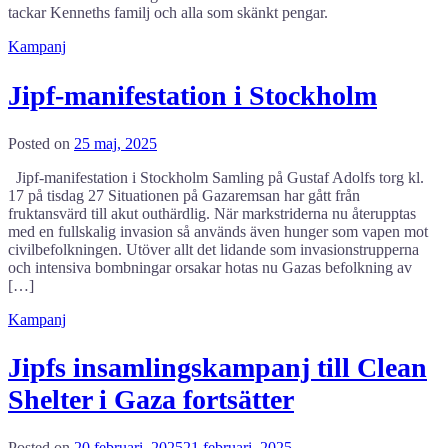
tackar Kenneths familj och alla som skänkt pengar.
Kampanj
Jipf-manifestation i Stockholm
Posted on
25 maj, 2025
Jipf-manifestation i Stockholm Samling på Gustaf Adolfs torg kl.
17 på tisdag 27 Situationen på Gazaremsan har gått från
fruktansvärd till akut outhärdlig. När markstriderna nu återupptas
med en fullskalig invasion så används även hunger som vapen mot
civilbefolkningen. Utöver allt det lidande som invasionstrupperna
och intensiva bombningar orsakar hotas nu Gazas befolkning av
[…]
Kampanj
Jipfs insamlingskampanj till Clean
Shelter i Gaza fortsätter
Posted on
20 februari, 2025
21 februari, 2025