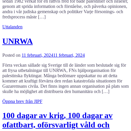
sedan 1982 verkat för en rättvis fred för både palestinier och israeler,
genom att sprida information och förståelse, och påverka opinionen,
andra i vår judiska gemenskap och politiker Varje försonings- och
fredsprocess måste […]
Uttalanden
UNRWA
Posted on
11 februari, 2024
11 februari, 2024
Förra veckan sällade sig Sverige till de länder som beslutade sig för
att frysa utbetalningar till UNRWA, FNs hjälporganisation för
palestinska flyktingar. Många bedömare uppskattar nu att detta
kommer att kraftigt förvärra den redan katastrofala situationen för
Gazaremsans civila. Det finns ingen annan organisation på plats som
skulle ha möjlighet att distribuera den humanitära och […]
Öppna brev från JIPF
100 dagar av krig, 100 dagar av
ofattbart, oförsvarligt våld och