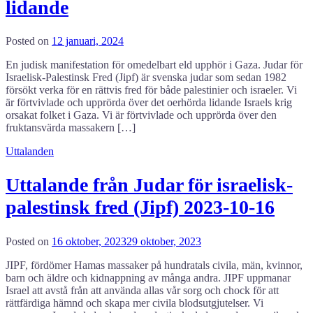
lidande
Posted on
12 januari, 2024
En judisk manifestation för omedelbart eld upphör i Gaza. Judar för
Israelisk-Palestinsk Fred (Jipf) är svenska judar som sedan 1982
försökt verka för en rättvis fred för både palestinier och israeler. Vi
är förtvivlade och upprörda över det oerhörda lidande Israels krig
orsakat folket i Gaza. Vi är förtvivlade och upprörda över den
fruktansvärda massakern […]
Uttalanden
Uttalande från Judar för israelisk-
palestinsk fred (Jipf) 2023-10-16
Posted on
16 oktober, 2023
29 oktober, 2023
JIPF, fördömer Hamas massaker på hundratals civila, män, kvinnor,
barn och äldre och kidnappning av många andra. JIPF uppmanar
Israel att avstå från att använda allas vår sorg och chock för att
rättfärdiga hämnd och skapa mer civila blodsutgjutelser. Vi