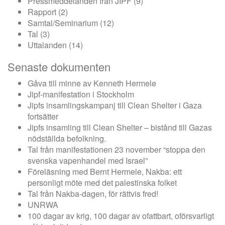
Pressmeddelanden från JIPF
(9)
Rapport
(2)
Samtal/Seminarium
(12)
Tal
(3)
Uttalanden
(14)
Senaste dokumenten
Gåva till minne av Kenneth Hermele
Jipf-manifestation i Stockholm
Jipfs insamlingskampanj till Clean Shelter i Gaza
fortsätter
Jipfs insamling till Clean Shelter – bistånd till Gazas
nödställda befolkning.
Tal från manifestationen 23 november “stoppa den
svenska vapenhandel med Israel”
Föreläsning med Bernt Hermele, Nakba: ett
personligt möte med det palestinska folket
Tal från Nakba-dagen, för rättvis fred!
UNRWA
100 dagar av krig, 100 dagar av ofattbart, oförsvarligt