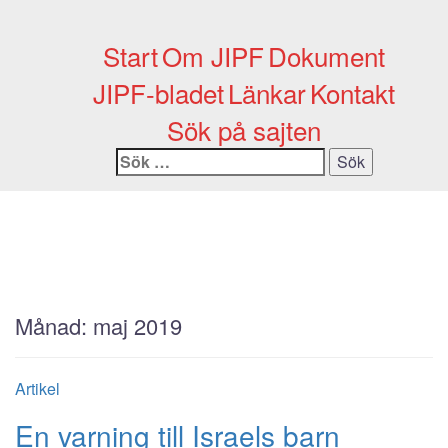
Skip
to
Start
Om JIPF
Dokument
content
JIPF-bladet
Länkar
Kontakt
Sök på sajten
Sök
efter:
Månad:
maj 2019
Artikel
En varning till Israels barn