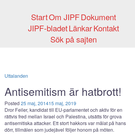
Skip
to
Start
Om JIPF
Dokument
content
JIPF-bladet
Länkar
Kontakt
Sök på sajten
Uttalanden
Antisemitism är hatbrott!
Posted
25 maj, 2014
15 maj, 2019
Dror Feiler, kandidat till EU-parlamentet och aktiv för en
rättvis fred mellan Israel och Palestina, utsätts för grova
antisemitiska attacker. Ett stort hakkors var målat på hans
dörr, tillmälen som judejävel följer honom på möten.