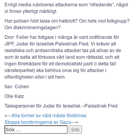
Enligt media rubriceras attackerna som ”ofredande”, något
vi finner ytterligt märkligt.
Har polisen hört talas om hatbrott? Om hets mot folkgrupp?
Om diskrimineringslagen?
Dror Feiler har tidigare i många år varit ordförande för
JIPF, Judar för Israelisk-Palestinsk Fred. Vi kräver att
rasistiska och antisemitiska attacker tas på allvar av de
som är satta att försvara vårt land som rättsstat, och att
ingen företrädare för ett demokratiskt parti (i detta fall
vänsterpartiet) ska behöva oroa sig för attacker i
offentligheten eller i sitt hem.
Ilan Cohen
Olle Katz
Talespersoner för Judar för Israelisk –Palestinsk Fred
Post
⟵
Alla former av våld måste fördömas
Stoppa bombningarna av Gaza
⟶
navigation
Sök
efter: