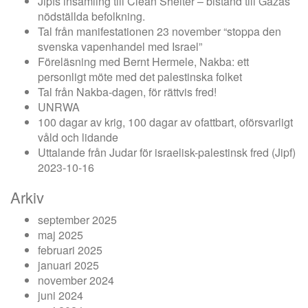
Jipfs insamling till Clean Shelter – bistånd till Gazas
nödställda befolkning.
Tal från manifestationen 23 november “stoppa den
svenska vapenhandel med Israel”
Föreläsning med Bernt Hermele, Nakba: ett
personligt möte med det palestinska folket
Tal från Nakba-dagen, för rättvis fred!
UNRWA
100 dagar av krig, 100 dagar av ofattbart, oförsvarligt
våld och lidande
Uttalande från Judar för israelisk-palestinsk fred (Jipf)
2023-10-16
Arkiv
september 2025
maj 2025
februari 2025
januari 2025
november 2024
juni 2024