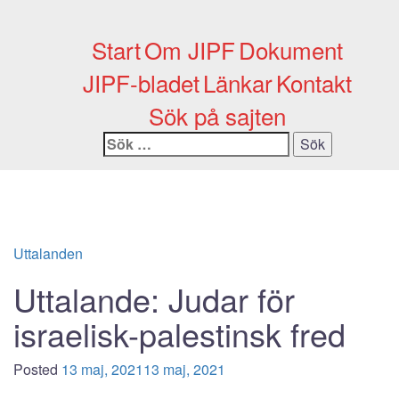
Skip
to
Start
Om JIPF
Dokument
content
JIPF-bladet
Länkar
Kontakt
Sök på sajten
Sök
efter:
Uttalanden
Uttalande: Judar för
israelisk-palestinsk fred
Posted
13 maj, 2021
13 maj, 2021