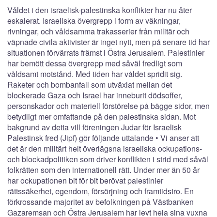
Våldet i den israelisk-palestinska konflikter har nu åter
eskalerat. Israeliska övergrepp i form av väkningar,
rivningar, och våldsamma trakasserier från militär och
väpnade civila aktivister är inget nytt, men på senare tid har
situationen förvärrats främst i Östra Jerusalem. Palestinier
har bemött dessa övergrepp med såväl fredligt som
våldsamt motstånd. Med tiden har våldet spridit sig.
Raketer och bombanfall som utväxlat mellan det
blockerade Gaza och Israel har inneburit dödsoffer,
personskador och materiell förstörelse på bägge sidor, men
betydligt mer omfattande på den palestinska sidan. Mot
bakgrund av detta vill föreningen Judar för Israelisk
Palestinsk fred (Jipf) gör följande uttalande • Vi anser att
det är den militärt helt överlägsna israeliska ockupations-
och blockadpolitiken som driver konflikten i strid med såväl
folkrätten som den internationell rätt. Under mer än 50 år
har ockupationen bit för bit berövat palestinier
rättssäkerhet, egendom, försörjning och framtidstro. En
förkrossande majoritet av befolkningen på Västbanken
Gazaremsan och Östra Jerusalem har levt hela sina vuxna