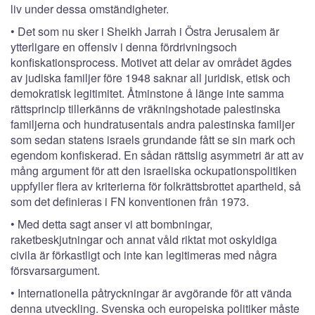
liv under dessa omständigheter.
• Det som nu sker i Sheikh Jarrah i Östra Jerusalem är
ytterligare en offensiv i denna fördrivningsoch
konfiskationsprocess. Motivet att delar av området ägdes
av judiska familjer före 1948 saknar all juridisk, etisk och
demokratisk legitimitet. Åtminstone å länge inte samma
rättsprincip tillerkänns de vräkningshotade palestinska
familjerna och hundratusentals andra palestinska familjer
som sedan statens israels grundande fått se sin mark och
egendom konfiskerad. En sådan rättslig asymmetri är att av
mång argument för att den israeliska ockupationspolitiken
uppfyller flera av kriterierna för folkrättsbrottet apartheid, så
som det definieras i FN konventionen från 1973.
• Med detta sagt anser vi att bombningar,
raketbeskjutningar och annat våld riktat mot oskyldiga
civila är förkastligt och inte kan legitimeras med några
försvarsargument.
• Internationella påtryckningar är avgörande för att vända
denna utveckling. Svenska och europeiska politiker måste