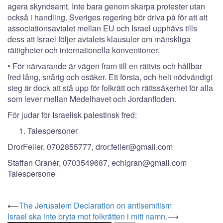
agera skyndsamt. Inte bara genom skarpa protester utan
också i handling. Sveriges regering bör driva på för att att
associationsavtalet mellan EU och Israel upphävs tills
dess att Israel följer avtalets klausuler om mänskliga
rättigheter och internationella konventioner.
• För närvarande är vägen fram till en rättvis och hållbar
fred lång, snårig och osäker. Ett första, och helt nödvändigt
steg är dock att stå upp för folkrätt och rättssäkerhet för alla
som lever mellan Medelhavet och Jordanfloden.
För judar för Israelisk palestinsk fred:
Talespersoner
DrorFeiler, 0702855777, dror.feiler@gmail.com
Staffan Granér, 0703549687, echigran@gmail.com
Talespersone
Post
⟵
The Jerusalem Declaration on antisemitism
Israel ska inte bryta mot folkrätten i mitt namn.
⟶
navigation